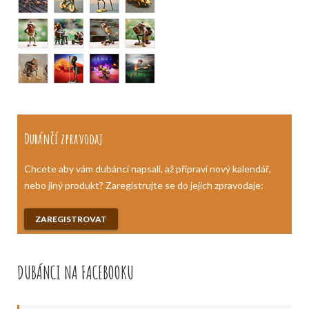
Dubánčí zpravodaj
Chcete aby vám dubánci napsali, až připraví nový kalendář,
nebo jiný produkt? Zaregistrujte se do jejich zpravodaje:
ZAREGISTROVAT
DUBÁNCI NA FACEBOOKU