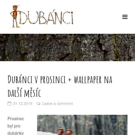
Skip
to
content
Měsíc:
Prosinec 2019
Dubánci v prosinci + wallpaper na
další měsíc
31.12.2019
Leave a comment
Prosinec
byl pro
dubánky