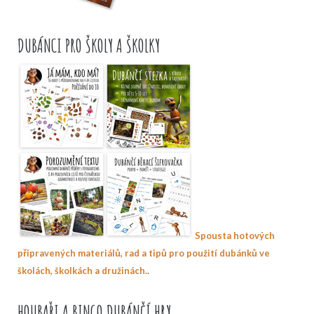
DUBÁNCI PRO ŠKOLY A ŠKOLKY
Spousta hotových
připravených materiálů, rad a tipů pro použití dubánků ve
.
školách, školkách a družinách.
HOUBAŘI A BINGO DUBÁNČÍ HRY