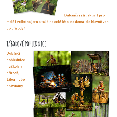
Dubánčí sešit aktivit pro
malé i velké na jaro a také na celé léto, na doma, ale hlavně ven
do přírody!
TÁBOROVÉ POHLEDNICE
Dubánčí
pohlednice
na školy v
přírodě,
tábor nebo
prázdniny