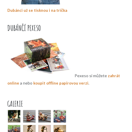
Dubánci už se tisknou i na trička
DUBÁNČÍ PEXESO
Pexeso si můžete
zahrát
a nebo
.
online
koupit offline papírovou verzi
GALERIE