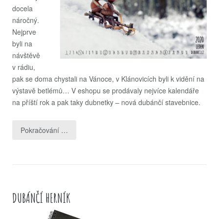
docela
náročný.
Nejprve
byli na
návštěvě
v rádiu,
pak se doma chystali na Vánoce, v Klánovicích byli k vidění na
výstavě betlémů… V eshopu se prodávaly nejvíce kalendáře
na příští rok a pak taky dubnetky – nová dubánčí stavebnice.
Pokračování …
DUBÁNČÍ HERNÍK