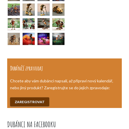
Dubánčí zpravodaj
Chcete aby vám dubánci napsali, až připraví nový kalendář,
nebo jiný produkt? Zaregistrujte se do jejich zpravodaje:
ZAREGISTROVAT
DUBÁNCI NA FACEBOOKU