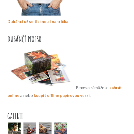
Dubánci už se tisknou i na trička
DUBÁNČÍ PEXESO
Pexeso si můžete
zahrát
a nebo
.
online
koupit offline papírovou verzi
GALERIE