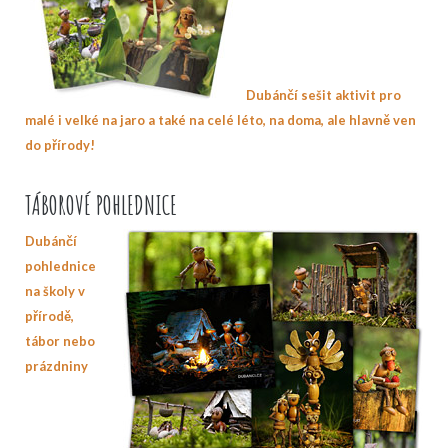
Dubánčí sešit aktivit pro
malé i velké na jaro a také na celé léto, na doma, ale hlavně ven
do přírody!
TÁBOROVÉ POHLEDNICE
Dubánčí
pohlednice
na školy v
přírodě,
tábor nebo
prázdniny