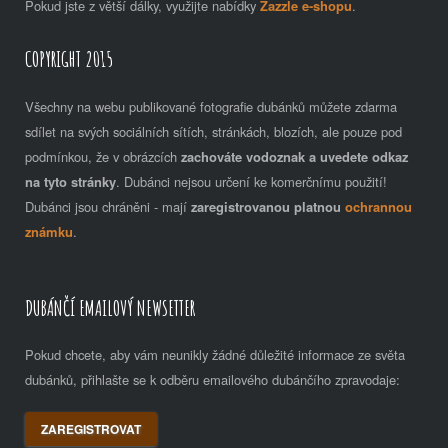
Pokud jste z větší dálky, využijte nabídky
Zazzle e-shopu
.
COPYRIGHT 2015
Všechny na webu publikované fotografie dubánků můžete zdarma
sdílet na svých sociálních sítích, stránkách, blozích, ale pouze pod
podmínkou, že v obrázcích
zachováte vodoznak a uvedete odkaz
na tyto stránky
. Dubánci nejsou určení ke komerčnímu použití!
Dubánci jsou chráněni - mají
zaregistrovanou platnou
ochrannou
známku
.
DUBÁNČÍ EMAILOVÝ NEWSETTER
Pokud chcete, aby vám neunikly žádné důležité informace ze světa
dubánků, přihlašte se k odběru emailového dubánčího zpravodaje:
ZAREGISTROVAT