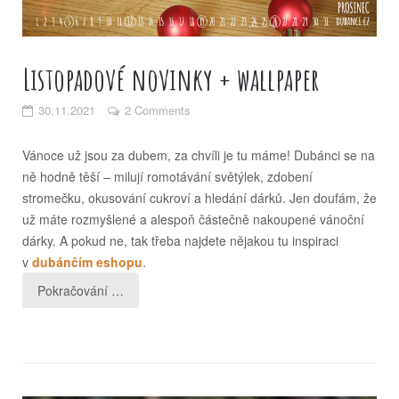
Listopadové novinky + wallpaper
30.11.2021
2 Comments
Vánoce už jsou za dubem, za chvíli je tu máme! Dubánci se na
ně hodně těší – milují romotávání světýlek, zdobení
stromečku, okusování cukroví a hledání dárků. Jen doufám, že
už máte rozmyšlené a alespoň částečně nakoupené vánoční
dárky. A pokud ne, tak třeba najdete nějakou tu inspiraci
v
dubánčím eshopu
.
Pokračování …