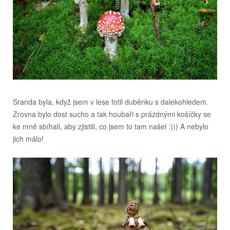
Sranda byla, když jsem v lese fotil duběnku s dalekohledem.
Zrovna bylo dost sucho a tak houbaři s prázdnými košíčky se
ke mně sbíhali, aby zjistili, co jsem to tam našel :))) A nebylo
jich málo!