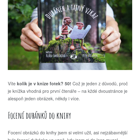
Víte
kolik je v knize fotek? 50!
Což je jeden z důvodů, proč
je knížka vhodná pro první čtenáře – na kždé dvoustránce je
alespoň jeden obrázek, někdy i více.
Focení dubánků do knihy
Focení obrázků do knihy jsem si velmi užil, asi nejzábavnější
bylo focení dubánka ve vaně, kdy jsem si do lesa musel