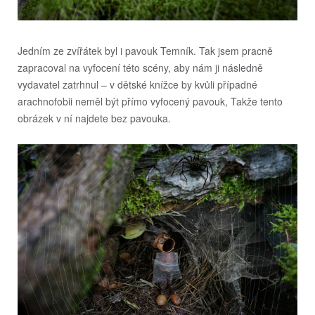
Jedním ze zvířátek byl i pavouk Temník. Tak jsem pracně
zapracoval na vyfocení této scény, aby nám ji následně
vydavatel zatrhnul – v dětské knížce by kvůli případné
arachnofobii neměl být přímo vyfocený pavouk, Takže tento
obrázek v ní najdete bez pavouka.