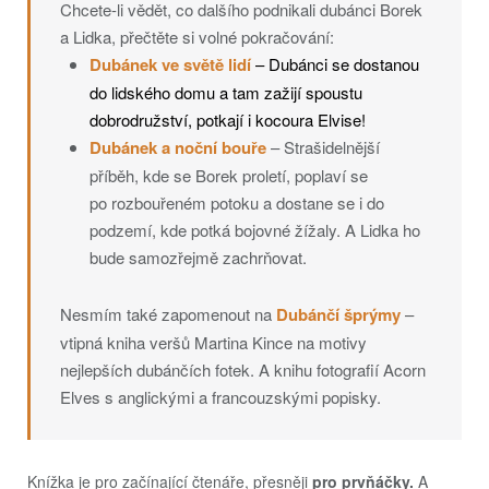
Chcete-li vědět, co dalšího podnikali dubánci Borek
a Lidka, přečtěte si volné pokračování:
Dubánek ve světě lidí
– Dubánci se dostanou
do lidského domu a tam zažijí spoustu
dobrodružství, potkají i kocoura Elvise!
Dubánek a noční bouře
– Strašidelnější
příběh, kde se Borek proletí, poplaví se
po rozbouřeném potoku a dostane se i do
podzemí, kde potká bojovné žížaly. A Lidka ho
bude samozřejmě zachrňovat.
Nesmím také zapomenout na
Dubánčí šprýmy
–
vtipná kniha veršů Martina Kince na motivy
nejlepších dubánčích fotek. A knihu fotografií Acorn
Elves s anglickými a francouzskými popisky.
Knížka je pro začínající čtenáře, přesněji
pro prvňáčky.
A