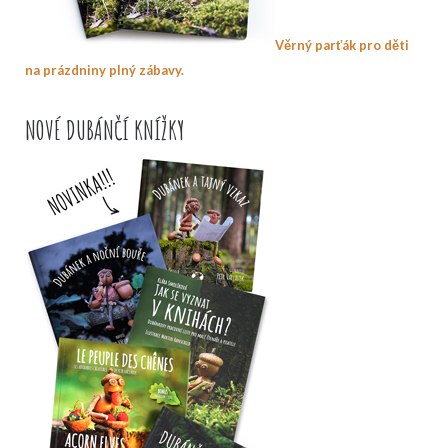
Věrný parťák pro děti
na prázdniny plný zábavy.
NOVÉ DUBÁNČÍ KNÍŽKY