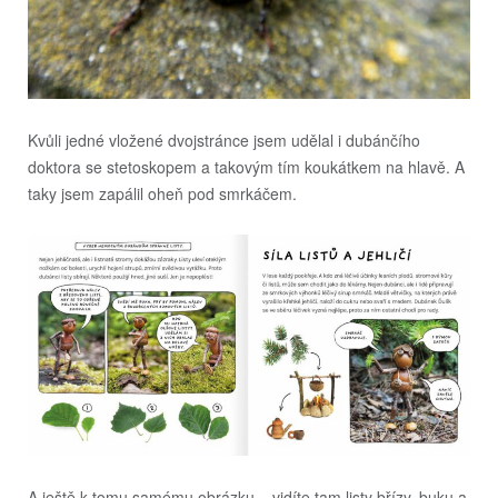
Kvůli jedné vložené dvojstránce jsem udělal i dubánčího
doktora se stetoskopem a takovým tím koukátkem na hlavě. A
taky jsem zapálil oheň pod smrkáčem.
A ještě k tomu samému obrázku – vidíte tam listy břízy, buku a