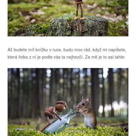
Až budete mít knížku v ruce, budu moc rád, když mi napíšete,
která fotka z ní je podle vás ta nejhezčí. Za mě je to asi tahle: