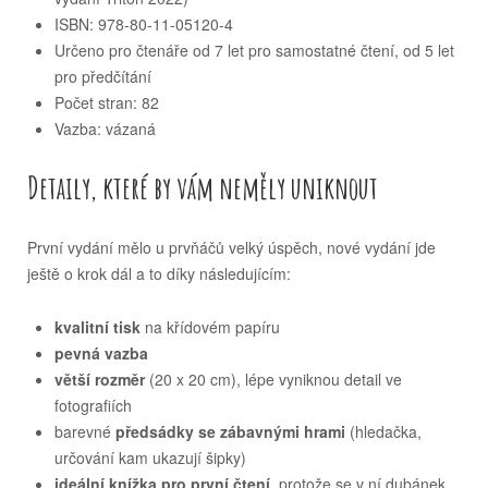
ISBN: 978-80-11-05120-4
Určeno pro čtenáře od 7 let pro samostatné čtení, od 5 let
pro předčítání
Počet stran: 82
Vazba: vázaná
Detaily, které by vám neměly uniknout
První vydání mělo u prvňáčů velký úspěch, nové vydání jde
ještě o krok dál a to díky následujícím:
kvalitní tisk
na křídovém papíru
pevná vazba
větší rozměr
(20 x 20 cm), lépe vyniknou detail ve
fotografiích
barevné
předsádky se zábavnými hrami
(hledačka,
určování kam ukazují šipky)
ideální knížka pro první čtení
, protože se v ní dubánek