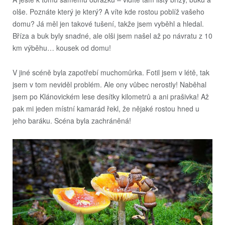
olše. Poznáte který je který? A víte kde rostou poblíž vašeho
domu? Já měl jen takové tušení, takže jsem vyběhl a hledal.
Bříza a buk byly snadné, ale olši jsem našel až po návratu z 10
km výběhu… kousek od domu!
V jiné scéně byla zapotřebí muchomůrka. Fotil jsem v létě, tak
jsem v tom neviděl problém. Ale ony vůbec nerostly! Naběhal
jsem po Klánovickém lese desítky kilometrů a ani prašivka! Až
pak mi jeden místní kamarád řekl, že nějaké rostou hned u
jeho baráku. Scéna byla zachráněná!