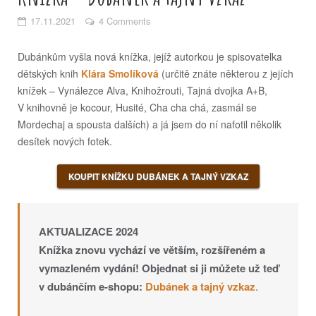
17.11.2021
4 Comments
Dubánkům vyšla nová knížka, jejíž autorkou je spisovatelka
dětských knih
Klára Smolíková
(určitě znáte některou z jejích
knížek – Vynálezce Alva, Knihožrouti, Tajná dvojka A+B,
V knihovně je kocour, Husité, Cha cha chá, zasmál se
Mordechaj a spousta dalších) a já jsem do ní nafotil několik
desítek nových fotek.
KOUPIT KNÍŽKU DUBÁNEK A TAJNÝ VZKAZ
AKTUALIZACE 2024
Knížka znovu vychází ve větším, rozšířeném a
vymazleném vydání! Objednat si ji můžete už teď
v dubánčím e-shopu:
Dubánek a tajný vzkaz
.