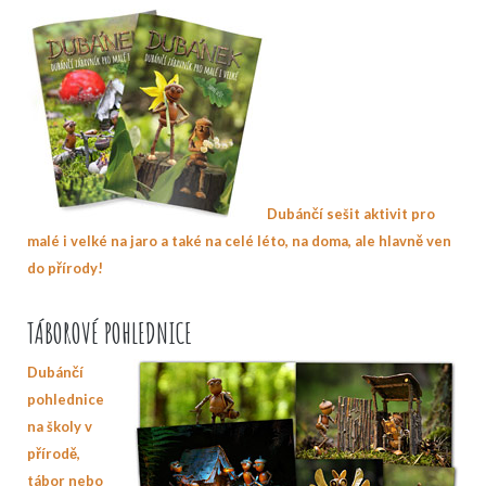
Dubánčí sešit aktivit pro
malé i velké na jaro a také na celé léto, na doma, ale hlavně ven
do přírody!
TÁBOROVÉ POHLEDNICE
Dubánčí
pohlednice
na školy v
přírodě,
tábor nebo