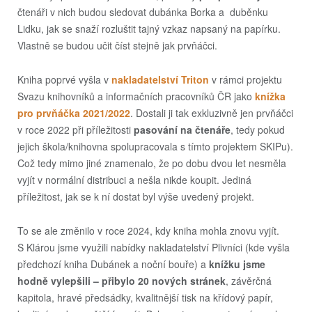
čtenáři v nich budou sledovat dubánka Borka a duběnku
Lidku, jak se snaží rozluštit tajný vzkaz napsaný na papírku.
Vlastně se budou učit číst stejně jak prvňáčci.
Kniha poprvé vyšla v
nakladatelství Triton
v rámci projektu
Svazu knihovníků a informačních pracovníků ČR jako
knížka
pro prvňáčka 2021/2022
. Dostali ji tak exkluzivně jen prvňáčci
v roce 2022 při příležitosti
pasování na čtenáře
, tedy pokud
jejich škola/knihovna spolupracovala s tímto projektem SKIPu).
Což tedy mimo jiné znamenalo, že po dobu dvou let nesměla
vyjít v normální distribuci a nešla nikde koupit. Jediná
příležitost, jak se k ní dostat byl výše uvedený projekt.
To se ale změnilo v roce 2024, kdy kniha mohla znovu vyjít.
S Klárou jsme využili nabídky nakladatelství Plivníci (kde vyšla
předchozí kniha Dubánek a noční bouře) a
knížku jsme
hodně vylepšili – přibylo 20 nových stránek
, závěrčná
kapitola, hravé předsádky, kvalitnější tisk na křídový papír,