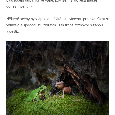
donést i pěnu :)
Některé scény byly opravdu těžké na vyfocení, protože Klára si
vymyslela spooooustu zvířátek. Tak třeba rozhovor s žábou
v dešti…