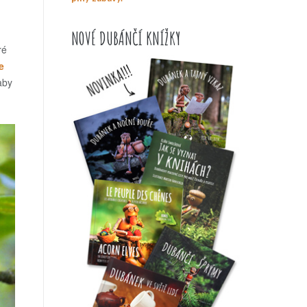
NOVÉ DUBÁNČÍ KNÍŽKY
ré
e
aby