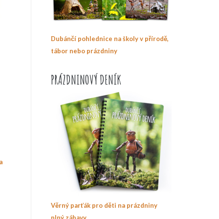
Dubánčí pohlednice na školy v přírodě,
tábor nebo prázdniny
PRÁZDNINOVÝ DENÍK
a
Věrný parťák pro děti na prázdniny
plný zábavy.