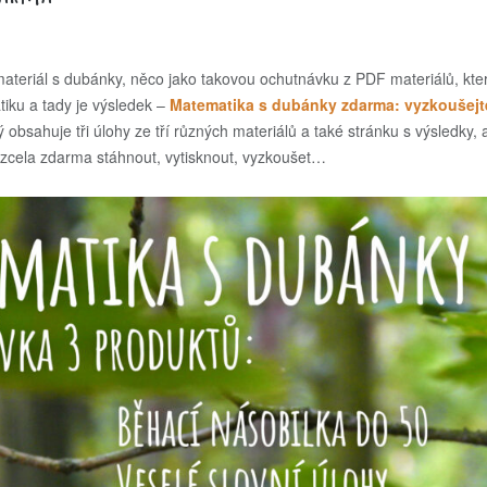
materiál s dubánky, něco jako takovou ochutnávku z PDF materiálů, kte
tiku a tady je výsledek –
Matematika s dubánky zdarma: vyzkoušejt
erý obsahuje tři úlohy ze tří různých materiálů a také stránku s výsledky, 
e zcela zdarma stáhnout, vytisknout, vyzkoušet…