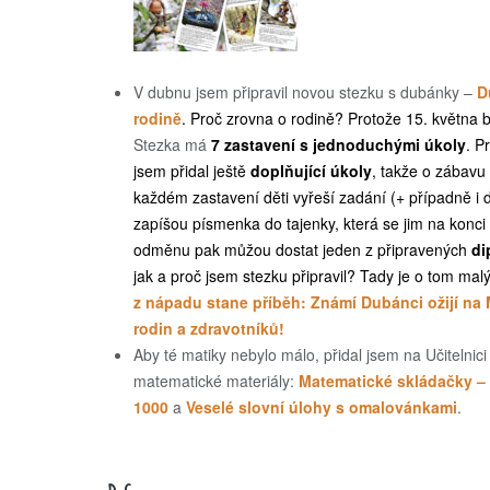
V dubnu jsem připravil novou stezku s dubánky –
D
rodině
. Proč zrovna o rodině? Protože 15. května 
Stezka má
7 zastavení s jednoduchými úkoly
. P
jsem přidal ještě
doplňující úkoly
, takže o zábavu
každém zastavení děti vyřeší zadání (+ případně i 
zapíšou písmenka do tajenky, která se jim na konci 
odměnu pak můžou dostat jeden z připravených
di
jak a proč jsem stezku připravil? Tady je o tom mal
z nápadu stane příběh: Známí Dubánci ožijí na
rodin a zdravotníků!
Aby té matiky nebylo málo, přidal jsem na Učitelnici 
matematické materiály:
Matematické skládačky – s
1000
a
Veselé slovní úlohy s omalovánkami
.