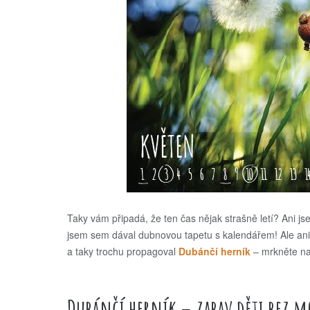
Taky vám připadá, že ten čas nějak strašně letí? Ani jse
jsem sem dával dubnovou tapetu s kalendářem! Ale ani 
a taky trochu propagoval
Dubánčí herník
– mrkněte na n
Dubánčí herník – zabav děti bez m