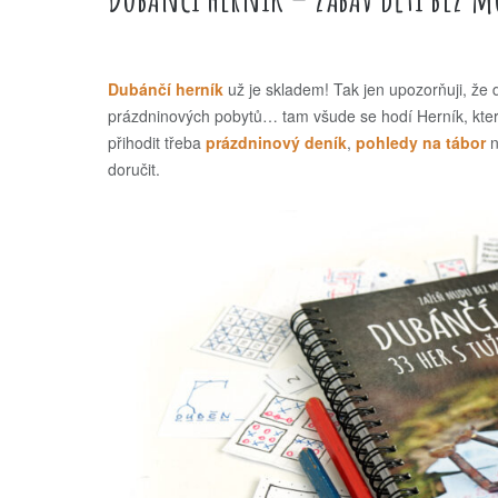
Dubánčí herník
už je skladem! Tak jen upozorňuji, že d
prázdninových pobytů… tam všude se hodí Herník, který 
přihodit třeba
prázdninový deník
,
pohledy na tábor
n
doručit.