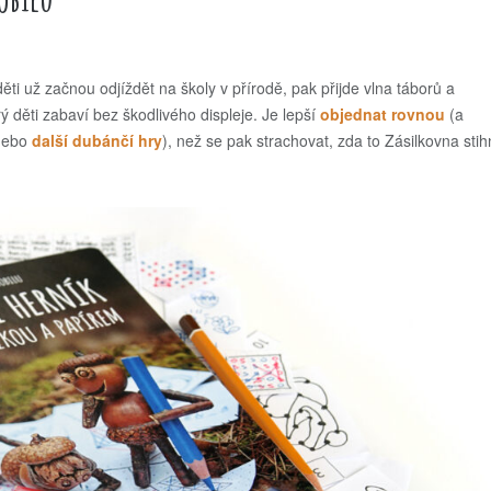
ěti už začnou odjíždět na školy v přírodě, pak přijde vlna táborů a
děti zabaví bez škodlivého displeje. Je lepší
objednat rovnou
(a
ebo
další dubánčí hry
), než se pak strachovat, zda to Zásilkovna sti