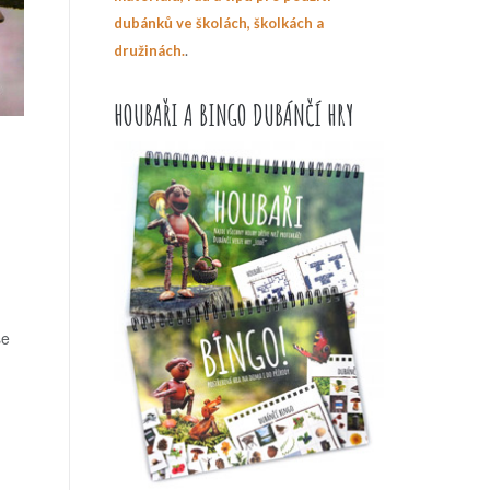
dubánků ve školách, školkách a
.
družinách.
HOUBAŘI A BINGO DUBÁNČÍ HRY
se