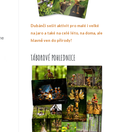
Dubánčí sešit aktivit pro malé i velké
na jaro a také na celé léto, na doma, ale
hne
hlavně ven do přírody!
TÁBOROVÉ POHLEDNICE