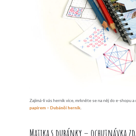
Zajímá-li vás herník více, mrkněte se na něj do e-shopu 
papírem – Dubánčí herník
.
Matika s dubánky – ochutnávka z