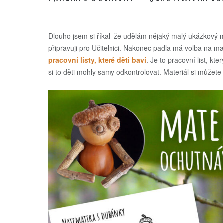
Dlouho jsem si říkal, že udělám nějaký malý ukázkový 
připravuji pro Učitelnici. Nakonec padla má volba na ma
pracovní listy, které děti baví
. Je to pracovní list, kt
si to děti mohly samy odkontrolovat. Materiál si můžet