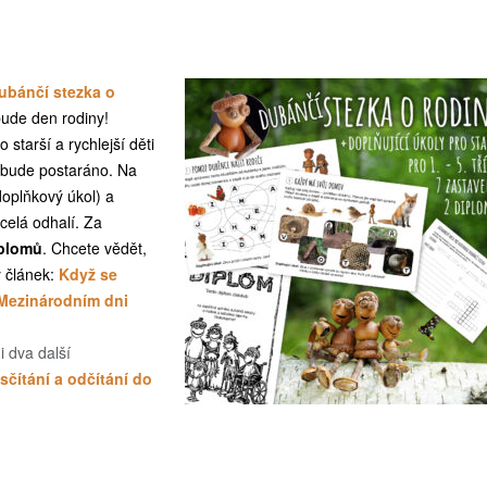
ubánčí stezka o
bude den rodiny!
ro starší a rychlejší děti
 bude postaráno. Na
doplňkový úkol) a
celá odhalí. Za
plomů
. Chcete vědět,
ý článek:
Když se
 Mezinárodním dni
i dva další
čítání a odčítání do