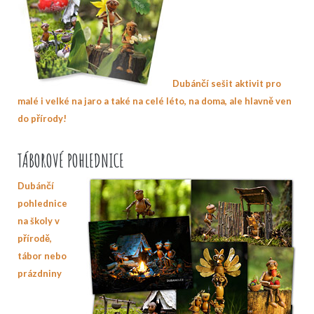
Dubánčí sešit aktivit pro
malé i velké na jaro a také na celé léto, na doma, ale hlavně ven
do přírody!
TÁBOROVÉ POHLEDNICE
Dubánčí
pohlednice
na školy v
přírodě,
tábor nebo
prázdniny