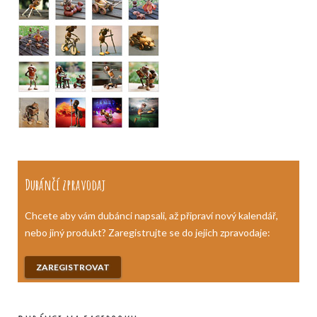
Dubánčí zpravodaj
Chcete aby vám dubánci napsali, až připraví nový kalendář,
nebo jiný produkt? Zaregistrujte se do jejich zpravodaje:
ZAREGISTROVAT