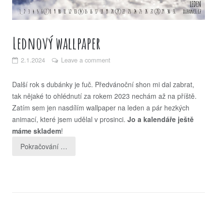
Lednový wallpaper
2.1.2024
Leave a comment
Další rok s dubánky je fuč. Předvánoční shon mi dal zabrat,
tak nějaké to ohlédnutí za rokem 2023 nechám až na příště.
Zatím sem jen nasdílím wallpaper na leden a pár hezkých
animací, které jsem udělal v prosinci.
Jo a kalendáře ještě
máme skladem
!
Pokračování …