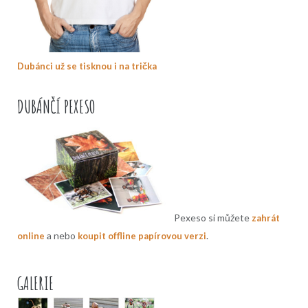
Dubánci už se tisknou i na trička
DUBÁNČÍ PEXESO
Pexeso si můžete
zahrát
a nebo
.
online
koupit offline papírovou verzi
GALERIE