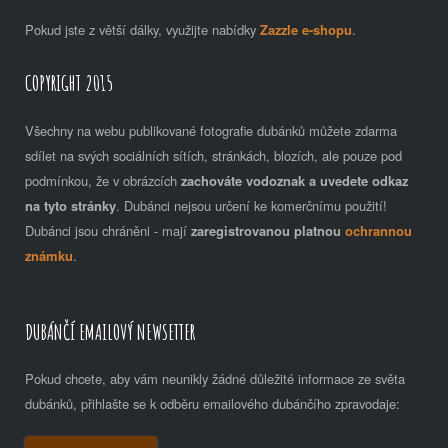
Pokud jste z větší dálky, využijte nabídky
Zazzle e-shopu
.
COPYRIGHT 2015
Všechny na webu publikované fotografie dubánků můžete zdarma
sdílet na svých sociálních sítích, stránkách, blozích, ale pouze pod
podmínkou, že v obrázcích
zachováte vodoznak a uvedete odkaz
na tyto stránky
. Dubánci nejsou určení ke komerčnímu použití!
Dubánci jsou chráněni - mají
zaregistrovanou platnou
ochrannou
známku
.
DUBÁNČÍ EMAILOVÝ NEWSETTER
Pokud chcete, aby vám neunikly žádné důležité informace ze světa
dubánků, přihlašte se k odběru emailového dubánčího zpravodaje: