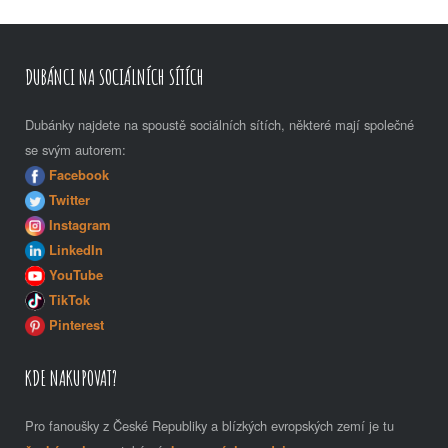
DUBÁNCI NA SOCIÁLNÍCH SÍTÍCH
Dubánky najdete na spoustě sociálních sítích, některé mají společné
se svým autorem:
Facebook
Twitter
Instagram
LinkedIn
YouTube
TikTok
Pinterest
KDE NAKUPOVAT?
Pro fanoušky z České Republiky a blízkých evropských zemí je tu