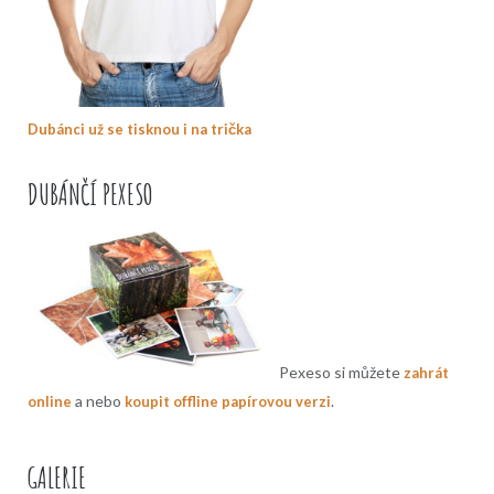
Dubánci už se tisknou i na trička
DUBÁNČÍ PEXESO
Pexeso si můžete
zahrát
a nebo
.
online
koupit offline papírovou verzi
GALERIE