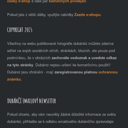
český e-shop
a také pár
kamenných prodejen
.
Pokud jste z větší dálky, využijte nabídky
Zazzle e-shopu
.
COPYRIGHT 2015
Všechny na webu publikované fotografie dubánků můžete zdarma
sdílet na svých sociálních sítích, stránkách, blozích, ale pouze pod
podmínkou, že v obrázcích
zachováte vodoznak a uvedete odkaz
na tyto stránky
. Dubánci nejsou určení ke komerčnímu použití!
Dubánci jsou chráněni - mají
zaregistrovanou platnou
ochrannou
známku
.
DUBÁNČÍ EMAILOVÝ NEWSETTER
Pokud chcete, aby vám neunikly žádné důležité informace ze světa
dubánků, přihlašte se k odběru emailového dubánčího zpravodaje: