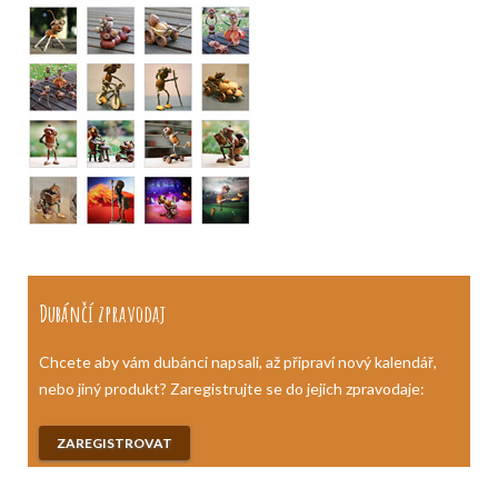
Dubánčí zpravodaj
Chcete aby vám dubánci napsali, až připraví nový kalendář,
nebo jiný produkt? Zaregistrujte se do jejich zpravodaje:
ZAREGISTROVAT