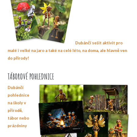
Dubánčí sešit aktivit pro
malé i velké na jaro a také na celé léto, na doma, ale hlavně ven
do přírody!
TÁBOROVÉ POHLEDNICE
Dubánčí
pohlednice
na školy v
přírodě,
tábor nebo
prázdniny