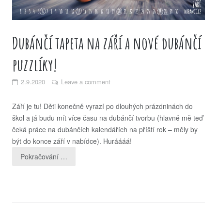
Dubánčí tapeta na září a nové dubánčí
puzzlíky!
2.9.2020
Leave a comment
Září je tu! Děti konečně vyrazí po dlouhých prázdninách do
škol a já budu mít více času na dubánčí tvorbu (hlavně mě teď
čeká práce na dubánčích kalendářích na příští rok – měly by
být do konce září v nabídce). Huráááá!
Pokračování …