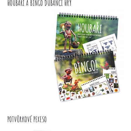
HOUBAŘI A BINGO DUBÁNČÍ HRY
POTVŮRKOVÉ PEXESO