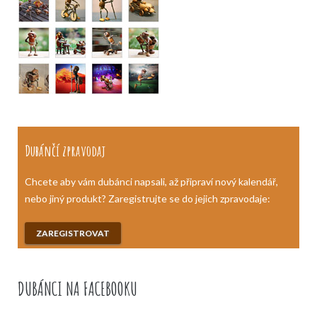
Dubánčí zpravodaj
Chcete aby vám dubánci napsali, až připraví nový kalendář,
nebo jiný produkt? Zaregistrujte se do jejich zpravodaje:
ZAREGISTROVAT
DUBÁNCI NA FACEBOOKU