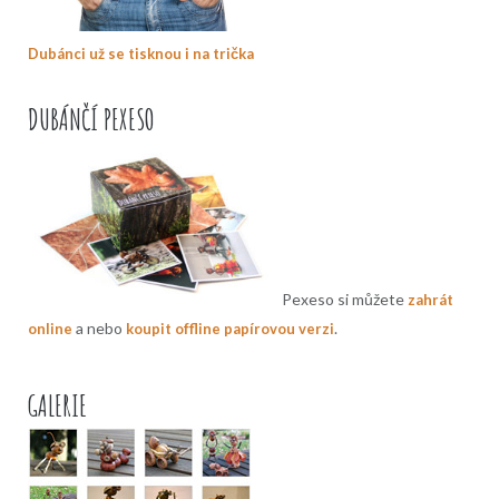
Dubánci už se tisknou i na trička
DUBÁNČÍ PEXESO
Pexeso si můžete
zahrát
a nebo
.
online
koupit offline papírovou verzi
GALERIE