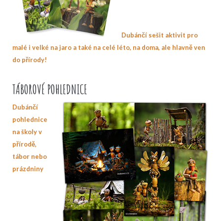
Dubánčí sešit aktivit pro
malé i velké na jaro a také na celé léto, na doma, ale hlavně ven
do přírody!
TÁBOROVÉ POHLEDNICE
Dubánčí
pohlednice
na školy v
přírodě,
tábor nebo
prázdniny