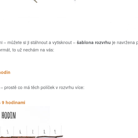
mi – můžete si ji stáhnout a vytisknout –
šablona rozvrhu
je navržena 
 formát, to už nechám na vás:
hodin
– prostě co má těch políček v rozvrhu více:
s 9 hodinami