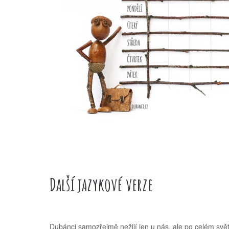
Další jazykové verze
Dubánci samozřejmě nežijí jen u nás, ale po celém svět