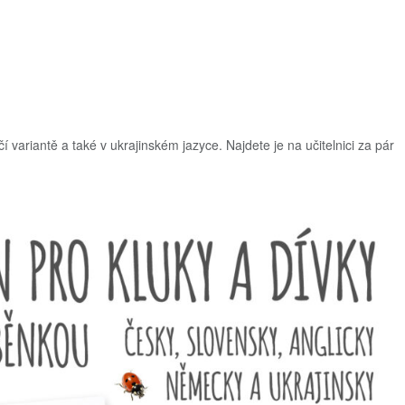
 variantě a také v ukrajinském jazyce. Najdete je na učitelnici za pár