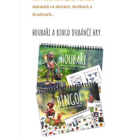
dubánků ve školách, školkách a
.
družinách.
HOUBAŘI A BINGO DUBÁNČÍ HRY