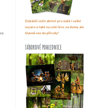
Dubánčí sešit aktivit pro malé i velké
na jaro a také na celé léto, na doma, ale
pro
hlavně ven do přírody!
TÁBOROVÉ POHLEDNICE