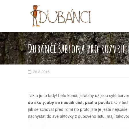
Skip
to
content
Dubánčí šablona pro rozvrh
28.8.2016
Tak a je to tady! Léto končí, jeřabiny už jsou sytě červ
do školy, aby se naučili číst, psát a počítat
. Oni těc
jak se schovat před lidmi (to proto jste je ještě nejspíše
nachystat do své aktovky z dubového listu, mají takov