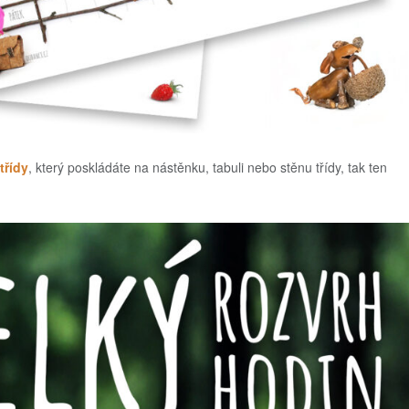
třídy
, který poskládáte na nástěnku, tabuli nebo stěnu třídy, tak ten