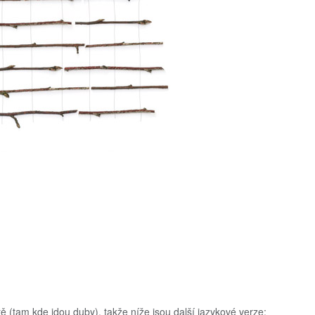
ě (tam kde jdou duby), takže níže jsou další jazykové verze: