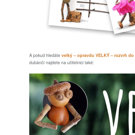
A pokud hledáte
velký – opravdu VELKÝ – rozvrh do 
dubánčí najdete na učitelnici také: