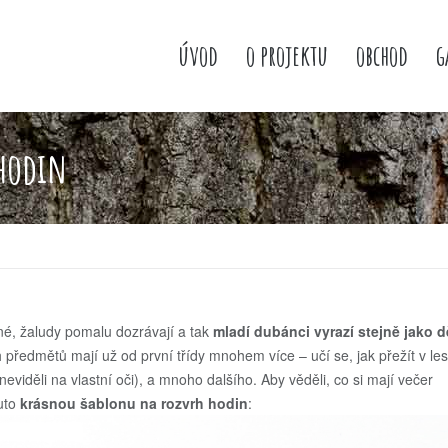
úvod
o projektu
obchod
g
 hodin
ené, žaludy pomalu dozrávají a tak
mladí dubánci vyrazí stejně jako d
h předmětů mají už od první třídy mnohem více – učí se, jak přežít v les
 neviděli na vlastní oči), a mnoho dalšího. Aby věděli, co si mají večer
outo
krásnou šablonu na rozvrh hodin
: