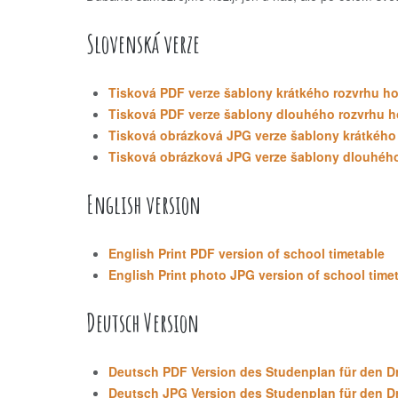
Slovenská verze
Tisková
PDF
verze šablony krátkého rozvrhu h
Tisková
PDF
verze šablony dlouhého rozvrhu h
Tisková obrázková
JPG
verze šablony krátkého
Tisková obrázková
JPG
verze šablony dlouhého
English version
English Print
PDF
version of school timetable
English Print photo
JPG
version of school time
Deutsch Version
Deutsch
PDF
Version des Studenplan für den D
Deutsch
JPG
Version des Studenplan für den D