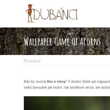
Skip
to
content
Wallpaper Game of Acorns
6.6.2019
Kdo by neznal
Hru o trůny
! V dnešní době asi nejpopul
velký fanoušek jak knižní, tak seriálové verze, ale dubán