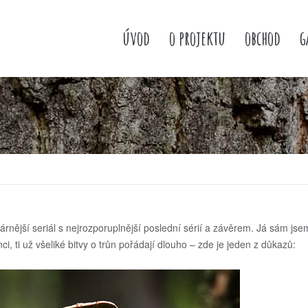
úvod
o projektu
obchod
g
árnější seriál s nejrozporuplnější poslední sérií a závěrem. Já sám jse
ci, ti už všeliké bitvy o trůn pořádají dlouho – zde je jeden z důkazů: