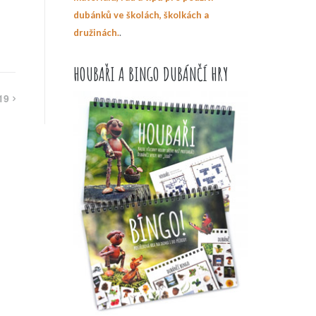
dubánků ve školách, školkách a
.
družinách.
HOUBAŘI A BINGO DUBÁNČÍ HRY
19