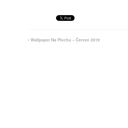
Wallpaper Na Plochu – Červen 2019
Navigace
pro
příspěvek