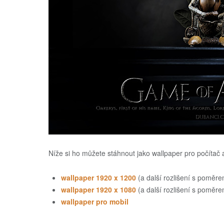
Níže si ho můžete stáhnout jako wallpaper pro počítač a
wallpaper 1920 x 1200
(a další rozlišení s poměre
wallpaper 1920 x 1080
(a další rozlišení s poměre
wallpaper pro mobil