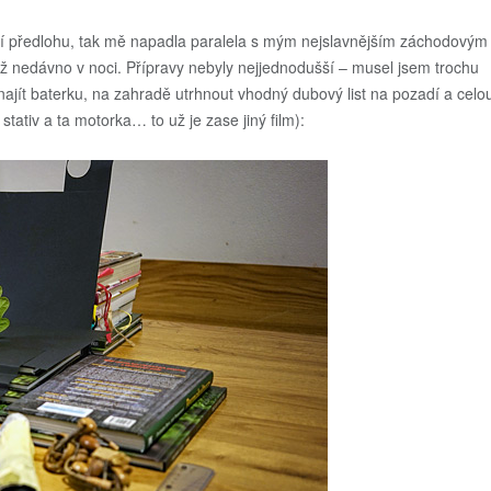
ižní předlohu, tak mě napadla paralela s mým nejslavnějším záchodovým
ž nedávno v noci. Přípravy nebyly nejjednodušší – musel jsem trochu
najít baterku, na zahradě utrhnout vhodný dubový list na pozadí a celo
stativ a ta motorka… to už je zase jiný film):