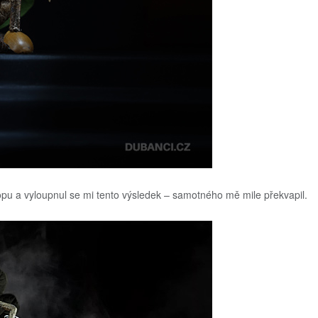
opu a vyloupnul se mi tento výsledek – samotného mě mile překvapil.