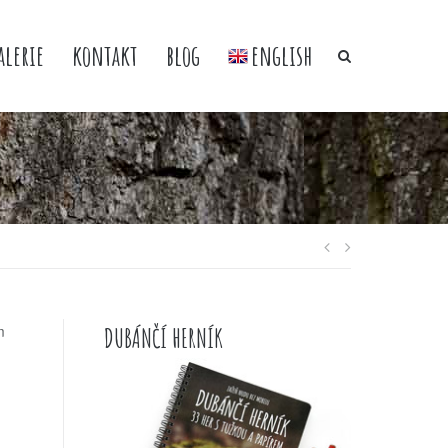
alerie
kontakt
blog
english
Navigace
m
DUBÁNČÍ HERNÍK
pro
příspěvek