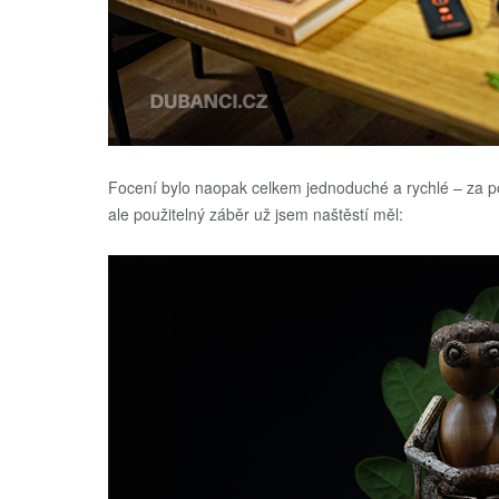
Focení bylo naopak celkem jednoduché a rychlé – za po
ale použitelný záběr už jsem naštěstí měl: