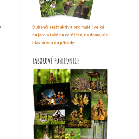
u
Dubánčí sešit aktivit pro malé i velké
na jaro a také na celé léto, na doma, ale
hlavně ven do přírody!
TÁBOROVÉ POHLEDNICE